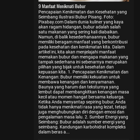
9 Manfaat Menikmati Bubur
Pencapaian Kenikmatan dan Kesehatan yang
Seimbang Ilustrasi Bubur Pisang. Foto:
Pixabay.com Dalam dunia kuliner yang kaya
akan ragam hidangan, bubur adalah salah
satu makanan yang sering kali diabaikan.
Namun, di balik kesederhanaannya, bubur
memiliki beragam manfaat yang berkontribusi
pada kesehatan dan kenikmatan kita. Dalam
artikel ini, kita akan menjelajahi manfaat
memakan bubur dan mengapa makanan yang
tampak sederhana ini sebenarnya merupakan
pilihan yang bijak untuk kesehatan dan
kepuasan kita. 1. Pencapaian Kenikmatan dan
Kenangan: Bubur memiliki kekuatan untuk
membawa kenangan dan kenyamanan.
Baunya yang harum dan teksturnya yang
lembut dapat membangkitkan kenangan masa
kecil atau momen hangat bersama keluarga.
Ketika Anda menyantap sepiring bubur, Anda
tidak hanya menikmati rasa yang lezat, tetapi
juga menghubungkan diri dengan emosi dan
pengalaman masa lalu. 2. Sumber Energi yang
Seimbang: Bubur adalah sumber energi yang
seimbang. Kandungan karbohidrat kompleks
dalam beras a...