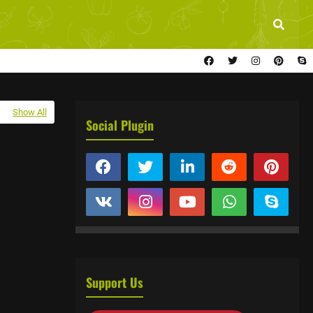
Show All
Social Plugin
Support Us