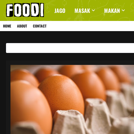
JAGO
MASAK
MAKAN
HOME
ABOUT
CONTACT
Showing posts with the label
TELUR