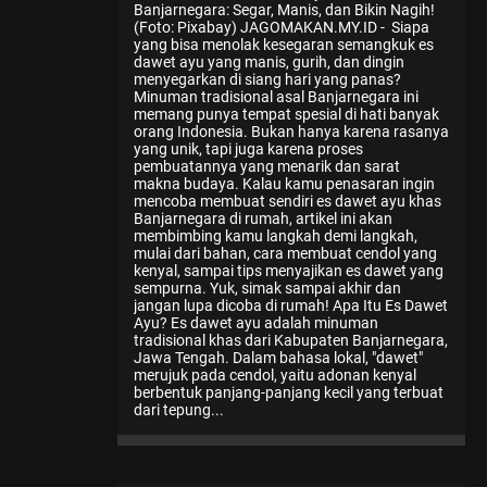
Banjarnegara: Segar, Manis, dan Bikin Nagih!
(Foto: Pixabay) JAGOMAKAN.MY.ID - Siapa
yang bisa menolak kesegaran semangkuk es
dawet ayu yang manis, gurih, dan dingin
menyegarkan di siang hari yang panas?
Minuman tradisional asal Banjarnegara ini
memang punya tempat spesial di hati banyak
orang Indonesia. Bukan hanya karena rasanya
yang unik, tapi juga karena proses
pembuatannya yang menarik dan sarat
makna budaya. Kalau kamu penasaran ingin
mencoba membuat sendiri es dawet ayu khas
Banjarnegara di rumah, artikel ini akan
membimbing kamu langkah demi langkah,
mulai dari bahan, cara membuat cendol yang
kenyal, sampai tips menyajikan es dawet yang
sempurna. Yuk, simak sampai akhir dan
jangan lupa dicoba di rumah! Apa Itu Es Dawet
Ayu? Es dawet ayu adalah minuman
tradisional khas dari Kabupaten Banjarnegara,
Jawa Tengah. Dalam bahasa lokal, "dawet"
merujuk pada cendol, yaitu adonan kenyal
berbentuk panjang-panjang kecil yang terbuat
dari tepung...