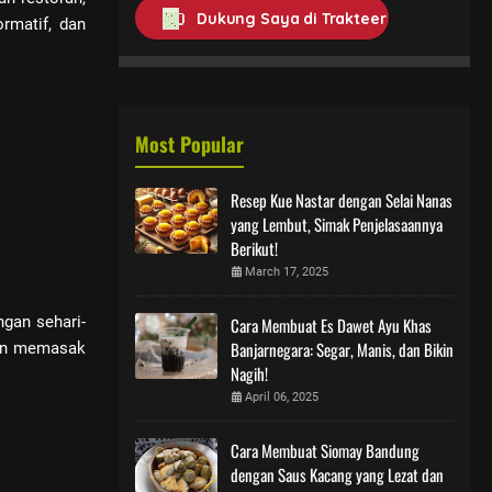
Dukung Saya di Trakteer
rmatif, dan
Most Popular
Resep Kue Nastar dengan Selai Nanas
yang Lembut, Simak Penjelasaannya
Berikut!
March 17, 2025
ngan sehari-
Cara Membuat Es Dawet Ayu Khas
Banjarnegara: Segar, Manis, dan Bikin
lan memasak
Nagih!
April 06, 2025
Cara Membuat Siomay Bandung
dengan Saus Kacang yang Lezat dan