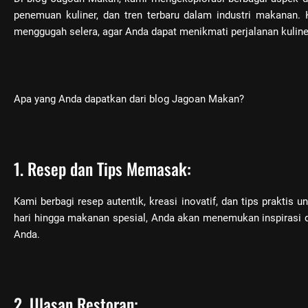
penemuan kuliner, dan tren terbaru dalam industri makanan. 
menggugah selera, agar Anda dapat menikmati perjalanan kuliner
Apa yang Anda dapatkan dari blog Jagoan Makan?
1. Resep dan Tips Memasak:
Kami berbagi resep autentik, kreasi inovatif, dan tips prakti
hari hingga makanan spesial, Anda akan menemukan inspirasi
Anda.
2. Ulasan Restoran: