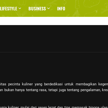
LIFESTYLE
BUSINESS
INFO
tas pecinta kuliner yang berdedikasi untuk membagikan kege
ukan hanya tentang rasa, tetapi juga tentang pengalaman, kreat
ia kuliner, mulai dari resep lezat dan tips memasak hingga ulas