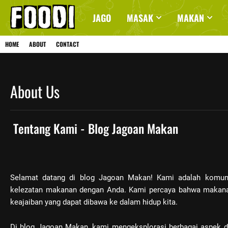
JAGO
MASAK
MAKAN
HOME
ABOUT
CONTACT
About Us
Tentang Kami - Blog Jagoan Makan
Selamat datang di blog Jagoan Makan! Kami adalah komuni
kelezatan makanan dengan Anda. Kami percaya bahwa makanan b
keajaiban yang dapat dibawa ke dalam hidup kita.
Di blog Jagoan Makan, kami mengeksplorasi berbagai aspek dun