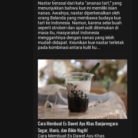
Nastar berasal dari kata “ananas tart,” yang
menunjukkan bahwa kue ini memiliki isian
nanas. Awalnya, nastar diperkenalkan oleh
orang Belanda yang membawa budaya kue
tart ke Indonesia. Namun, karena selai buah
seperti stroberi dan apel sulit ditemukan di
masa itu, masyarakat Indonesia
menggantinya dengan nanas yang lebih
mudah didapat. Keunikan kue nastar terletak
pada kombinasi antara kulit ku...
Cara Membuat Es Dawet Ayu Khas Banjarnegara:
Segar, Manis, dan Bikin Nagih!
Cara Membuat Es Dawet Ayu Khas