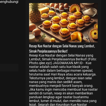
menghubungi
Resep Kue Nastar dengan Selai Nanas yang Lembut,
Simak Penjelasaannya Berikut!
Resep Kue Nastar dengan Selai Nanas yang
Lembut, Simak Penjelasaannya Berikut! (Foto:
Photo.qlee.xyz) JAGOMAKAN.MY.ID - Kue
nastar adalah salah satu kue klasik yang
selalu hadir dalam berbagai momen spesial,
terutama saat Hari Raya atau acara keluarga.
Teksturnya yang lembut, dengan isian selai
nanas yang manis dan sedikit asam,
membuatnya menjadi favorit banyak orang.
Jika kamu ingin mencoba membuat kue nastar
sendiri di rumah, resep ini akan memberikan
panduan lengkap agar nastar buatanmu
lembut, lumer di mulut, dan memiliki rasa yang
lezat. Sejarah dan Keunikan Kue Nastar