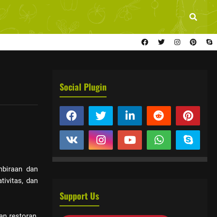
Social Plugin
mbiraan dan
ivitas, dan
Support Us
an restoran,