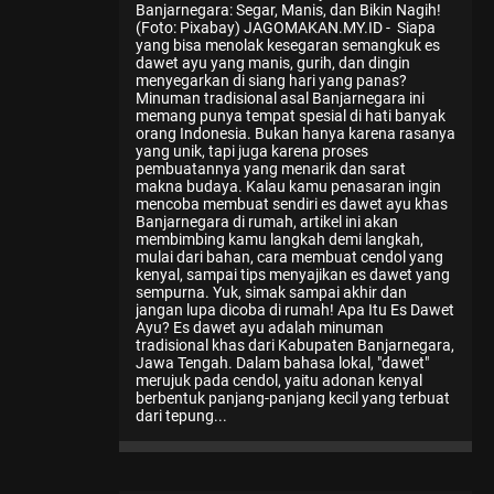
Banjarnegara: Segar, Manis, dan Bikin Nagih!
(Foto: Pixabay) JAGOMAKAN.MY.ID - Siapa
yang bisa menolak kesegaran semangkuk es
dawet ayu yang manis, gurih, dan dingin
menyegarkan di siang hari yang panas?
Minuman tradisional asal Banjarnegara ini
memang punya tempat spesial di hati banyak
orang Indonesia. Bukan hanya karena rasanya
yang unik, tapi juga karena proses
pembuatannya yang menarik dan sarat
makna budaya. Kalau kamu penasaran ingin
mencoba membuat sendiri es dawet ayu khas
Banjarnegara di rumah, artikel ini akan
membimbing kamu langkah demi langkah,
mulai dari bahan, cara membuat cendol yang
kenyal, sampai tips menyajikan es dawet yang
sempurna. Yuk, simak sampai akhir dan
jangan lupa dicoba di rumah! Apa Itu Es Dawet
Ayu? Es dawet ayu adalah minuman
tradisional khas dari Kabupaten Banjarnegara,
Jawa Tengah. Dalam bahasa lokal, "dawet"
merujuk pada cendol, yaitu adonan kenyal
berbentuk panjang-panjang kecil yang terbuat
dari tepung...