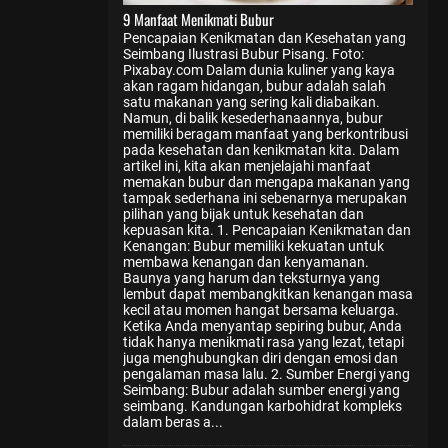
9 Manfaat Menikmati Bubur
Pencapaian Kenikmatan dan Kesehatan yang
Seimbang Ilustrasi Bubur Pisang. Foto:
Pixabay.com Dalam dunia kuliner yang kaya
akan ragam hidangan, bubur adalah salah
satu makanan yang sering kali diabaikan.
Namun, di balik kesederhanaannya, bubur
memiliki beragam manfaat yang berkontribusi
pada kesehatan dan kenikmatan kita. Dalam
artikel ini, kita akan menjelajahi manfaat
memakan bubur dan mengapa makanan yang
tampak sederhana ini sebenarnya merupakan
pilihan yang bijak untuk kesehatan dan
kepuasan kita. 1. Pencapaian Kenikmatan dan
Kenangan: Bubur memiliki kekuatan untuk
membawa kenangan dan kenyamanan.
Baunya yang harum dan teksturnya yang
lembut dapat membangkitkan kenangan masa
kecil atau momen hangat bersama keluarga.
Ketika Anda menyantap sepiring bubur, Anda
tidak hanya menikmati rasa yang lezat, tetapi
juga menghubungkan diri dengan emosi dan
pengalaman masa lalu. 2. Sumber Energi yang
Seimbang: Bubur adalah sumber energi yang
seimbang. Kandungan karbohidrat kompleks
dalam beras a...