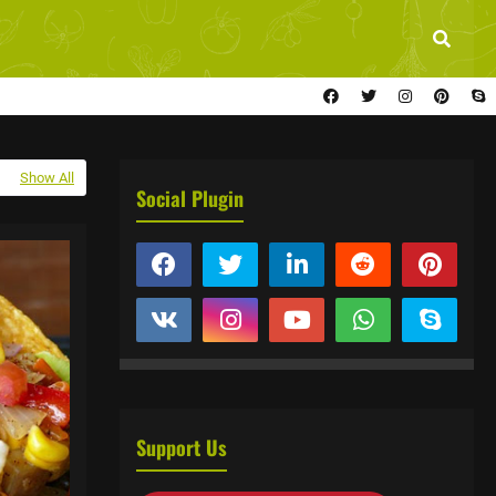
Show All
Social Plugin
Support Us