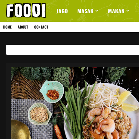
JAGO
MASAK
MAKAN
HOME
ABOUT
CONTACT
Showing posts with the label
DESTINASI MAKANAN