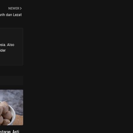
NEWER
rih dan Lezat
esia. Also
ider
storan, Anti