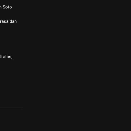
n Soto
rasa dan
i atas,