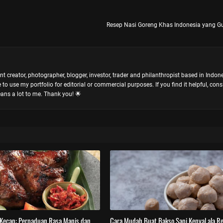
Resep Nasi Goreng Khas Indonesia yang Gu
nt creator, photographer, blogger, investor, trader and philanthropist based in Indon
o use my portfolio for editorial or commercial purposes. If you find it helpful, cons
ans a lot to me. Thank you! 🌟
Kecap: Perpaduan Rasa Manis dan
Cara Mudah Buat Bakso Sapi Kenyal ala Re