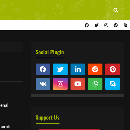
Social Plugin
kenal
Support Us
 merah