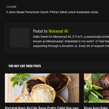
OLDER
3 Jenis Sereal Penambah Darah: Pilihan Sehat untuk Kesehatan Anda
Posted by
Muhamad Ali
Hello there! I'm Muhamad Ali, S.Tr.A.P., a passionate conte
known as Muhamadqli. Interested in my work? 🎨 Feel free t
supporting through a donation 🤝. Every bit of support me
YOU MAY LIKE THESE POSTS
Martabak Manis Ala Cafe: Resep Praktis Coklat Keju yang
Resep Ayam Bakar 